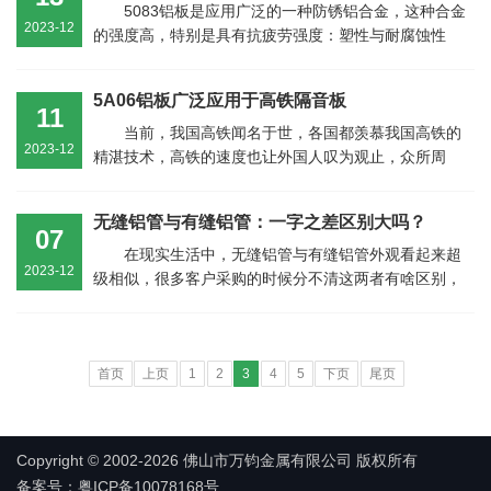
5083铝板是应用广泛的一种防锈铝合金，这种合金
2023-12
的强度高，特别是具有抗疲劳强度：塑性与耐腐蚀性
高， 不能热处理强化，在半冷作硬...
5A06铝板广泛应用于高铁隔音板
11
当前，我国高铁闻名于世，各国都羡慕我国高铁的
2023-12
精湛技术，高铁的速度也让外国人叹为观止，众所周
知，速度快必定带来噪音，若是沿线是...
无缝铝管与有缝铝管：一字之差区别大吗？
07
在现实生活中，无缝铝管与有缝铝管外观看起来超
2023-12
级相似，很多客户采购的时候分不清这两者有啥区别，
很多不正规厂家会把有缝铝管当...
首页
上页
1
2
3
4
5
下页
尾页
Copyright © 2002-2026 佛山市万钧金属有限公司 版权所有
备案号：粤ICP备10078168号