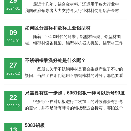
29
最近十几年，铝合金材料广泛运用于各大行业中，
2024-01
我国政府领导者大力支持各大行业材料使用铝合金材
质，尤其是近年来的新能源、...
如何区分国标和欧标工业铝型材
09
随着工业4.0时代的到来，铝型材框架、铝型材围
2024-01
栏、铝型材设备机架、铝型材机器人机架、铝型材工作
台铝型材踏台、梯台以及铝型材...
不锈钢棒酸洗好处是什么呢？
27
一些朋友关于不锈钢棒材是否会生锈产生了不少的
2023-12
疑问。当然了在咱们运用不锈钢棒材的时分，那也要看
看他详细是在什么环境中进行运用的...
只需要有这一步骤，6061铝板一样可以折弯90度
22
很多行业在对铝板进行二次加工的时候都会有折弯
2023-12
的需求，并不是所有牌号的铝板都适合折弯，哪怕这个
牌号适合折弯，其不一样的...
5083铝板
13