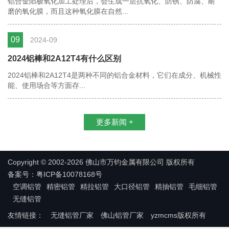
铝合金阳极氧化加工处理后，会生成一层抗氧化、防锈、防腐、耐
磨的氧化膜，而且这种氧化膜在自然...
09
2024-09
2024铝棒和2A12T4有什么区别
2024铝棒和2A12T4是两种不同的铝合金材料，它们在成分、机械性
能、使用场合等方面存...
更多新闻 +
Copyright © 2002-2026 佛山市万钧金属有限公司 版权所有
备案号：粤ICP备10078168号
空调铝管
精密铝管
精拉铝管
大口径铝管
精抽铝管
毛细铝管
无缝铝管
友情链接：
无缝铝管厂家
佛山铝管厂家
yzmcms版权所有