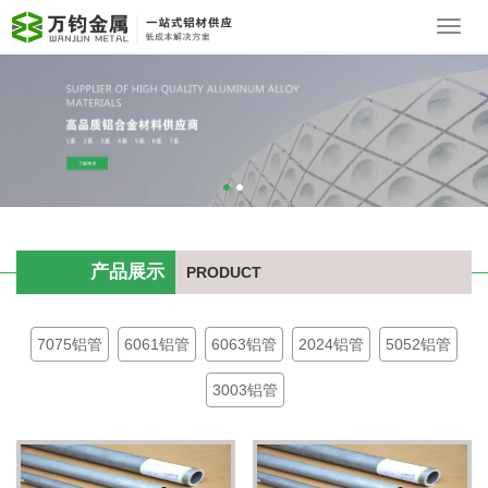
Toggl
navig
产品展示
PRODUCT
7075铝管
6061铝管
6063铝管
2024铝管
5052铝管
3003铝管