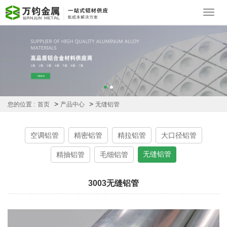
Toggl
navig
>
>
您的位置 :
首页
产品中心
无缝铝管
空调铝管
精密铝管
精拉铝管
大口径铝管
无缝铝管
精抽铝管
毛细铝管
3003无缝铝管