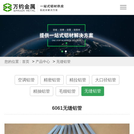
Toggl
navig
>
>
您的位置 :
首页
产品中心
无缝铝管
空调铝管
精密铝管
精拉铝管
大口径铝管
无缝铝管
精抽铝管
毛细铝管
6061无缝铝管