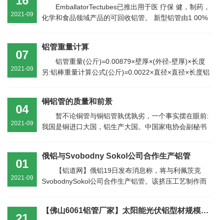
16
EmballatorTectubes已推出用于医 疗保 健，制药，
2021-09
化学和食品领域产品的可回收铝管。 新型铝管由1 00%
的消费后再 生材料...
铝管重量计算
07
铝管重量(公斤)=0.00879×壁厚×(外径-壁厚)×长度
2021-09
另:铝棒重量计算公式(公斤)=0.0022×直径×直径×长度铝
板重量(公...
铜铝管的质量和前景
04
暂不论铜管与铜铝管孰优孰劣，一个事实摆在眼前:
2021-09
我国是铜进口大国，铝生产大国。中国家电协会副秘书
长陈刚指出，全球铜资源仅够4...
俄铝与Svobodny Sokol公司合作生产铝管
01
【铝道网】俄铝19日发布消息称，将与利佩茨克
2021-09
SvobodnySokol公司合作生产铝管。该挤压工艺制作而
成的铝管可以用于房屋和公共事...
【佛山6061铝管厂家】太阳能光伏铝型材规模化消费的质量控制
21