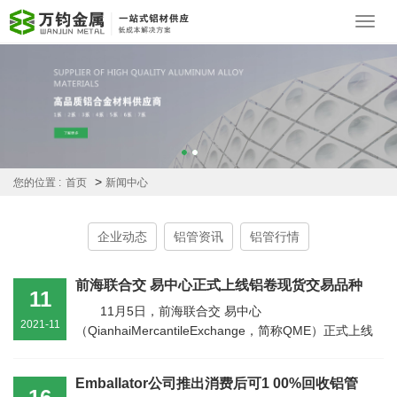
Toggl
navig
>
您的位置 :
首页
新闻中心
企业动态
铝管资讯
铝管行情
前海联合交 易中心正式上线铝卷现货交易品种
11
11月5日，前海联合交 易中心
2021-11
（QianhaiMercantileExchange，简称QME）正式上线
铝卷现货交易品种，这是QME继氧化铝、铝锭、铝棒...
Emballator公司推出消费后可1 00%回收铝管