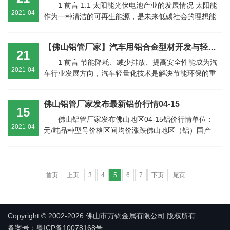
1 前言 1.1 太阳能光伏电池产业的发展情况 太阳能
2021-04
作为一种清洁的可再生能源，是未来低碳社会的理想能
源之一，当下正越来越受到世界各国的...
【佛山铝管厂家】汽车用铝合金型材开发与轻量化运用
21
1 前言 节能降耗、减少排放、提高安全性能成为汽
2021-04
车行业发展方向，汽车轻量化技术是解决节能环保的重
要措施。可通过结构优化设计、轻量化...
佛山铝管厂家发布最新铝价行情04-15
15
佛山铝管厂家发布佛山地区04-15铝价行情单位：
2021-04
元/吨品种型号价格区间均价涨跌佛山地区（铝）国产
A00批售（送厂含票）18030-1813018080260国...
首页
上页
3
4
5
6
7
下页
尾页
Copyright © 2002-2026 佛山市万钧金属有限公司 版权所有
备案号：粤ICP备10078168号