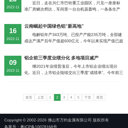
近日，走在兴仁市巴铃重工业园区，只见一座座标
2022-11
准厂房鳞次栉比，车间里一台台机器轰鸣，一条条生产
线火力全开……在贵州兴仁登高新材料有限...
云南崛起中国绿色铝“新高地”
16
电解铝年产343万吨、已投产产能235万吨，全部建
2022-11
成达产满产后年产值超600亿元，今年以来实现产值已超
323亿元；使用绿色水电，碳排放低于国家...
铝企前三季度业绩分化 多地项目减产
09
继2021年业绩普涨后，今年上市铝企业绩出现分
2022-11
化。近日，上市铝企陆续交出三季度“成绩单”。今年前三
季度，申万铝行业31家A股上市公司中，....
首页
上页
1
2
3
4
5
下页
尾页
Copyright © 2002-2026 佛山市万钧金属有限公司 版权所有
备案号：粤ICP备10078168号