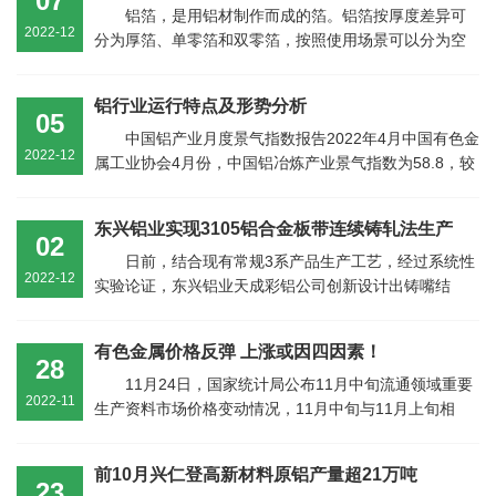
07
铝箔，是用铝材制作而成的箔。铝箔按厚度差异可
2022-12
分为厚箔、单零箔和双零箔，按照使用场景可以分为空
调箔、卷烟包装箔、装饰用箔、电池铝箔等...
铝行业运行特点及形势分析
05
中国铝产业月度景气指数报告2022年4月中国有色金
2022-12
属工业协会4月份，中国铝冶炼产业景气指数为58.8，较
上月回落0.9个点，处于“正常”区间上...
东兴铝业实现3105铝合金板带连续铸轧法生产
02
日前，结合现有常规3系产品生产工艺，经过系统性
2022-12
实验论证，东兴铝业天成彩铝公司创新设计出铸嘴结
构、镁锭添加装置。这两个“发明”成功解....
有色金属价格反弹 上涨或因四因素！
28
11月24日，国家统计局公布11月中旬流通领域重要
2022-11
生产资料市场价格变动情况，11月中旬与11月上旬相
比，24种产品价格上涨，24种下降，2种持平...
前10月兴仁登高新材料原铝产量超21万吨
23