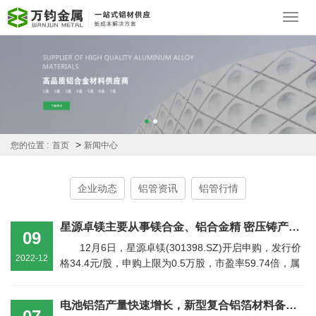
Toggl
navig
>
您的位置 :
首页
新闻中心
企业动态
铝管资讯
铝管行情
星源卓镁主要从事镁合金、铝合金精 密压铸产品 公司业务与汽车行业紧密相关
09
12月6日，星源卓镁(301398.SZ)开启申购，发行价
2022-12
格34.4元/股，申购上限为0.5万股，市盈率59.74倍，属
于深交所创业板，安信证 券为其独 家...
电池铝箔产量快速增长，新型复合铝箔材料备受追捧