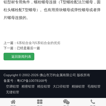
铝型材专用角件，螺栓螺母连接（T型螺栓配法兰螺母，圆
柱头螺栓配T型螺母）。也有用滑块螺母或弹性螺母或者弹
片螺母连接的。
上一篇：
6系铝合金与5系铝合金的优劣
下一篇：已经是最后一篇
返回新闻列表
Copyright © 2002-2026 佛山市万钧金属有限公司 版权所有
备案号：粤ICP备10078168号
空调铝管
精密铝管
精拉铝管
大口径铝管
精抽铝管
毛细铝管
无缝铝管