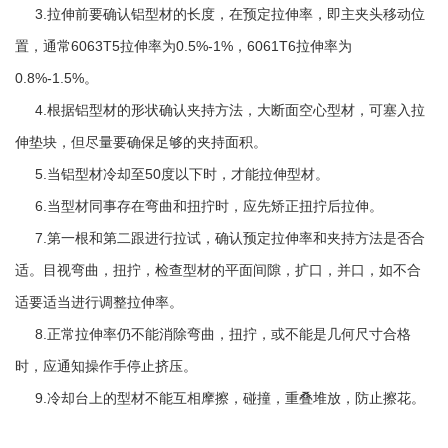
     3.拉伸前要确认铝
型材的长度，在预定拉
伸率，即主夹头移动位
置，通常6063T5拉伸率为0.5%-1%，6061T6拉伸率为
0.
8%-1.5%。
     4.根据铝型材的形状确认夹持
方法，大断面空心型材，可塞入拉
伸垫块，但尽量要确保足够的夹
持面积。
     5.当铝型材冷却
至50度以下时，才能拉伸
型材。
     6.当型材同事存
在弯曲和扭拧时，
应先矫正扭拧后拉
伸。
     7.第一根和第二
跟进行拉试，确认预定拉伸率和夹
持方法是否合
适。目视弯
曲，扭拧，检查型
材的平面间隙，扩口，并口，如不合
适要适当进行调整拉伸率
。
     8.正常拉伸率仍不能
消除弯曲，扭拧，或不能
是几何尺寸合格
时，应通知操作手
停止挤压。
     9.冷却台上的
型材不能互相摩擦，碰撞，重叠堆放，防止擦花。