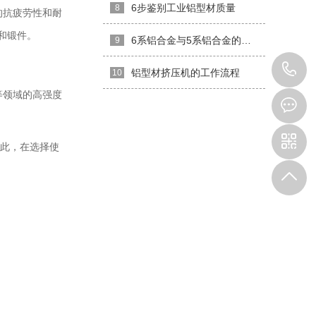
6步鉴别工业铝型材质量
8
的抗疲劳性和耐
和锻件。
6系铝合金与5系铝合金的优劣
9
1
铝型材挤压机的工作流程
10
等领域的高强度
因此，在选择使