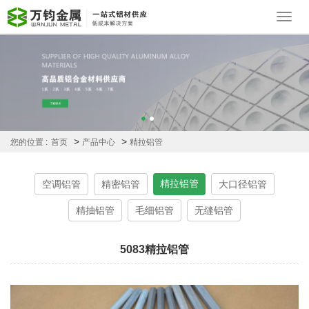
Toggl
navig
>
>
您的位置 :
首页
产品中心
精拉铝管
精拉铝管
空调铝管
精密铝管
大口径铝管
精抽铝管
毛细铝管
无缝铝管
5083精拉铝管