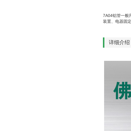
7A04铝管一
装置、电器固
详细介绍