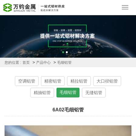
Toggl
navig
>
>
您的位置 :
首页
产品中心
毛细铝管
空调铝管
精密铝管
精拉铝管
大口径铝管
毛细铝管
精抽铝管
无缝铝管
6A02毛细铝管