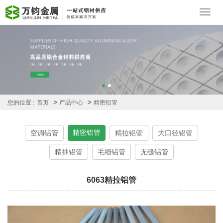
Toggl
navig
>
>
您的位置 :
首页
产品中心
精密铝管
精密铝管
空调铝管
精拉铝管
大口径铝管
精抽铝管
毛细铝管
无缝铝管
6063精拉铝管