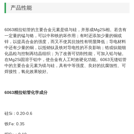
产品性能
6063精拉铝管的主要合金元素是镁与硅，并形成Mg2Si相。若含有
一定量的锰与铬，可以中和铁的坏作用；有时还添加少量的铜或
锌，以提高合金的强度，而又不使其抗蚀性有明显降低；导电材料
中还有少量的铜，以抵销钛及铁对导电性的不良影响；锆或钛能细
化晶粒与控制再结晶组织；为了改善可切削性能，可加入铅与铋。
在Mg2Si固溶于铝中，使合金有人工时效硬化功能。6063无缝铝管
中的主要合金元素为镁与硅，具有中等强度、良好的抗腐蚀性、可
焊接性，氧化效果较好。
6063精拉铝管化学成分
硅Si：0.20-0.6
铁Fe: 0.35