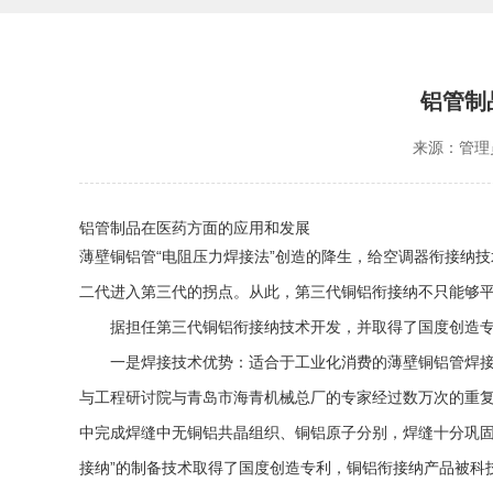
铝管制
来源：管理
铝管制品在医药方面的应用和发展
薄壁铜
铝管
“电阻压力焊接法”创造的降生，给空调器衔接纳
二代进入第三代的拐点。从此，第三代铜铝衔接纳不只能够
据担任第三代铜铝衔接纳技术开发，并取得了国度创造专
一是焊接技术优势：适合于工业化消费的薄壁铜
铝管
焊
与工程研讨院与青岛市海青机械总厂的专家经过数万次的重复
中完成焊缝中无铜铝共晶组织、铜铝原子分别，焊缝十分巩固
接纳”的制备技术取得了国度创造专利，铜铝衔接纳产品被科