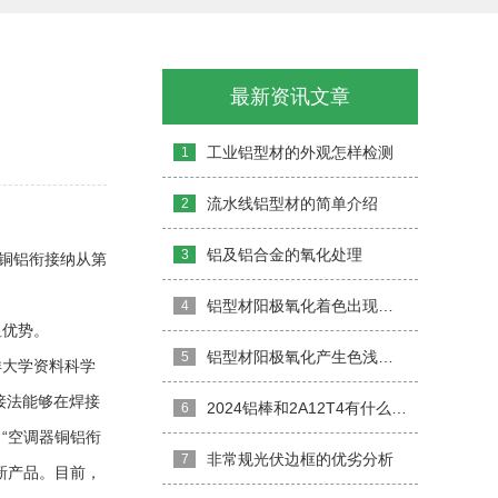
最新资讯文章
工业铝型材的外观怎样检测
1
流水线铝型材的简单介绍
2
铝及铝合金的氧化处理
3
为铜铝衔接纳从第
铝型材阳极氧化着色出现不良的原因分析
4
显优势。
铝型材阳极氧化产生色浅、色差，怎么办
5
洋大学资料科学
接法能够在焊接
2024铝棒和2A12T4有什么区别
6
“空调器铜铝衔
非常规光伏边框的优劣分析
7
新产品。目前，