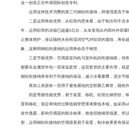
这一创造正在申请国际创造专利。
运用这种技术消费的第三代铜铝衔接纳，焊缝强度高于铜
二是运用寿命优势：从
铝管
内壁来看，由于制冷剂不含
年，运用
铝管
的冰箱已超越1亿台，从未发现从内部向外部腐
止整体维护，保证隔绝水份和湿润空气对
铝管
的腐蚀，寿命超
象，这阐明铜铝衔接纳的运用寿命高于铜管。
三是节能优势：空调器室内机与室外机的衔接纳路，传热
都要在金属管外包一层保温套管，这层套管的主要作用，就是
铜铝衔接纳将有利于衔接纳的保温，减小冷量糜费，进步节
再加上表面有一层用于避免腐蚀的交联聚乙烯管，隔热作
四是弯曲性能优秀，易于装置、移机。
铝管
比铜管软，
置和移机；假定单纯经过降低铜管壁厚来降低本钱，如采用≤
发作透露，影响空调器的制冷效果，致使招致铜管报废。所
密，运用铜铝衔接纳的空调器更易于装置，制冷效果更有保