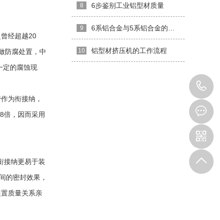
6步鉴别工业铝型材质量
8
6系铝合金与5系铝合金的优劣
9
曾经超越20
铝型材挤压机的工作流程
10
做防腐处置，中
一定的腐蚀现
1
管
作为衔接纳，
8倍，因而采用
。
衔接纳更易于装
之间的密封效果，
装置质量关系亲