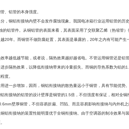
管、
铝管
的本身强度。
水分，铜铝衔接纳内壁不会发作腐蚀现象。我国电冰箱行业运用
铝管
的历史
蚀的
铝管
件。从铜
铝管
的表面来看，其表面采用了交联聚乙烯（热缩管）
越20年。而铜管不做防腐处置，其表面是暴露的，20年之内有可能产生
效率越低越节能，或者说，隔热效果越好越省电。不管运用铜管还是
铝
进步隔热效果，以降低衔接纳带来的冷量损失。而铜的导热系数为铝的1.
能程度。
用进一步增加，因而，铜铝衔接纳的散热量远小于铜管，具有节能优势
铜铝衔接纳的
铝管
的设计壁厚是铜管的1.5倍，不但强度有保证，相对全铜
0.6mm壁厚铜管，不但容易折扁、凹陷、而且容易影响衔接纳与内外机
以铜铝衔接纳的装置性能明显优于全铜衔接纳。由于空调器的制冷效果与
证。