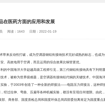
品在医药方面的应用和发展
员
阅读：1643
日期：2022-01-19
技术带来反动性打破，成为空调器铜铝衔接纳技术完好成熟的标志，也成
平安、高效地用于空调，而且运用的综合效果比铜管更优。
利的中国海洋大学赵越高级工程师引见，第三代铜铝衔接纳具有下列明
接技术，被称为世界级难题，是空调器衔接纳铝代铜的关键技术。中国海
实验，于2003年创造了一种全新的焊接法——电阻压力焊接法，这种焊
，经过拉伸、弯曲、压扁等各种机械实验，都没有呈现任何缝隙。由此，
技部、商务部、国度质检总局和国度环保总局四部委别离肯定为国度重点