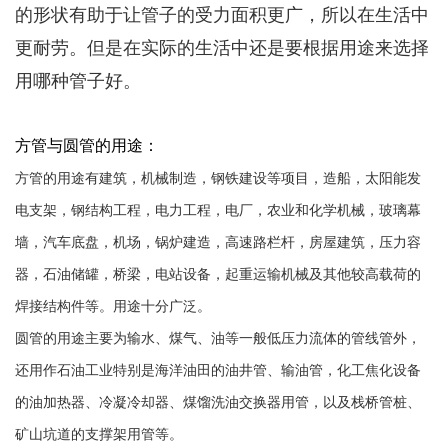
的形状有助于让管子的受力面积更广，所以在生活中
更耐劳。但是在实际的生活中还是要根据用途来选择
用哪种管子好。
方管与圆管的用途：
方管的用途有
建筑，机械制造，钢铁
建设等项目，造船，太阳
能发
电支架，钢结构工程，电力
工程，电厂，农业和化学机械，玻璃幕
墙，汽车底盘，机场，锅炉建造
，高速路栏杆，房屋建筑，压力
容
器，石油储罐，桥梁
，电站设备，起重运
输机械及其他较高载荷的
焊接结构件等。用途十分广泛。
圆管的用途主要为输水、煤
气、油等一般低压力流体的
管线管外，
还用作
石油工业特别是海洋油田的油
井管、输油管，化工焦化
设备
的油加热器、冷凝冷却器、
煤馏洗油交换器用管，以及
栈桥管桩、
矿山坑道的支撑架用管
等。