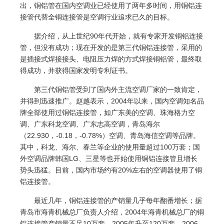
出，铜
铝管
在国内空调业已经使用了两年多时间，用铜铝连
接管代替全铜连接管是空调行业追求已久的目标。
据介绍，从上世纪90年代开始，就有专家开发铜铝连接
管，但没有成功；现在开发的是第三代铜铝连接管，采用的
是插接式焊接接头、电阻压力焊的方式焊接铜
铝管
，最终取
得成功，并获得国家发明专利证书。
第三代铜
铝管
受到了国内外主流空调厂家的一致肯定，
并得到迅速推广。赵越表示，2004年以来，国内空调知名品
牌全部使用过铜铝连接管，如广东美的空调、珠海格力空
调、广东科龙空调、广东志高空调，青岛海尔
（22.930，-0.18，-0.78%）空调、青岛海信空调等品牌。
其中，科龙、海尔、春兰等企业的使用量超过100万套；国
外空调品牌韩国LG、三星等也开始使用铜铝连接管且增长
势头迅猛。目前，国内市场约有20%左右的空调器使用了铜
铝连接管。
最近几年，铜铝连接管的产销量几乎每年翻番增长；据
青岛市海青机械总厂负责人介绍，2004年海青机械总厂的铜
铝连接管产销量不足10万套，2005年升至120万套，2006