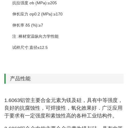
抗拉强度 σb (MPa):≥205
伸长应力 σp0.2 (MPa):≥170
伸长率 δ5 (%):≥7
注 :棒材室温纵向力学性能
试样尺寸:直径≤12.5
产品性能
1.6063铝管
主要合金元素为镁及硅，具有中等强度，
良好的抗腐蚀性，可焊接性，氧化效果好．广泛应用
于要求有一定强度和素蚀性高的各种工业结构件。