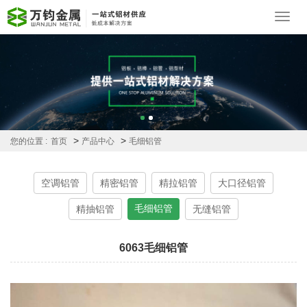
Toggl
navig
>
>
您的位置 :
首页
产品中心
毛细铝管
空调铝管
精密铝管
精拉铝管
大口径铝管
毛细铝管
精抽铝管
无缝铝管
6063毛细铝管