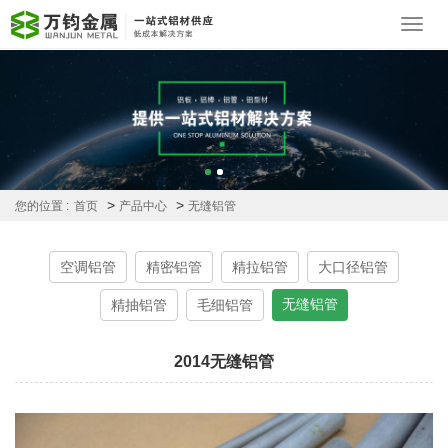
Toggl
navig
>
>
您的位置 :
首页
产品中心
无缝铝管
空调铝管
精密铝管
精拉铝管
大口径铝管
无缝铝管
精抽铝管
毛细铝管
2014无缝铝管