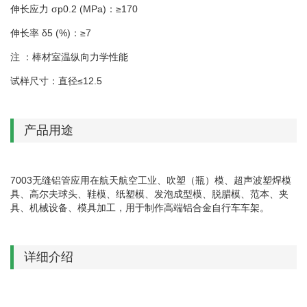
伸长应力 σp0.2 (MPa)：≥170
伸长率 δ5 (%)：≥7
注 ：棒材室温纵向力学性能
试样尺寸：直径≤12.5
产品用途
7003无缝铝管应用在航天航空工业、吹塑（瓶）模、超声波塑焊模
具、高尔夫球头、鞋模、纸塑模、发泡成型模、脱腊模、范本、夹
具、机械设备、模具加工，用于制作高端铝合金自行车车架。
详细介绍