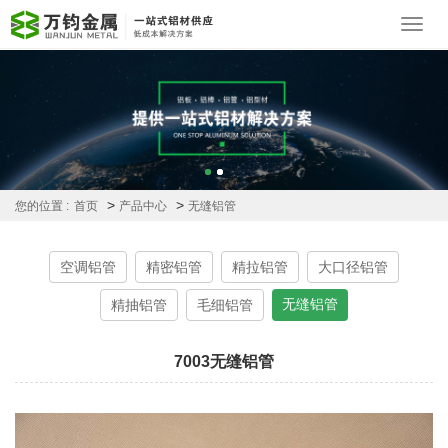
Toggl
navig
>
>
您的位置 :
首页
产品中心
无缝铝管
空调铝管
精密铝管
精拉铝管
大口径铝管
无缝铝管
精抽铝管
毛细铝管
7003无缝铝管