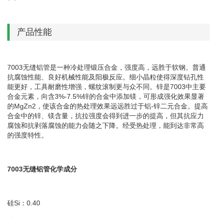
产品性能
7003无缝铝管是一种冷处理锻压合金，强度高，远胜于软钢。普通
抗腐蚀性能、良好机械性能及阳极反应。细小晶粒使得深度钻孔性
能更好，工具耐磨性增强，螺纹滚制更与众不同。锌是7003中主要
合金元素，向含3%-7.5%锌的合金中添加镁，可形成强化效果显著
的MgZn2，使该合金的热处理效果远远胜过于铝-锌二元合金。提高
合金中的锌、镁含量，抗拉强度会得到进一步的提高，但其抗应力
腐蚀和抗剥落腐蚀的能力会随之下降。经受热处理，能到达非常高
的强度特性。
7003无缝铝管化学成分
硅Si：0.40