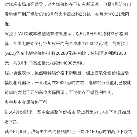
对煤炭市场加强督导，动力煤价格在下旬有所调整，但是4月部分自
发电铝厂到厂煤炭仍较3月每大卡高出约2分钱，在每大卡0.21元附
近。
阿拉丁(ALD)成本模型测算结果显示，以5月6日即时原材料价格测
算，全国电解铝全行业加权平均完全成本为18342元/吨，与阿拉丁
(ALD)华东电解铝价格指 数20280元/吨相比，吨铝理论利润1938
元，与3月利润高点相比收缩约4000元/吨。
程小勇也表示，虽然电解铝价格下滑明显，但上游氧化铝价格波动
幅度相对偏小，一直稳定在3000元/吨左右。电解铝行业盈利已较此
前单吨六七千元的高位大幅回调，不过仍存不错盈利空间。
多种基本金属价格下行
进入4月份以来，基本金属整体价格走 势上行乏力，4月下旬开始显
著下跌。
截至5月9日，沪铜主力合约价格较4月下旬75150元/吨的高点下跌约