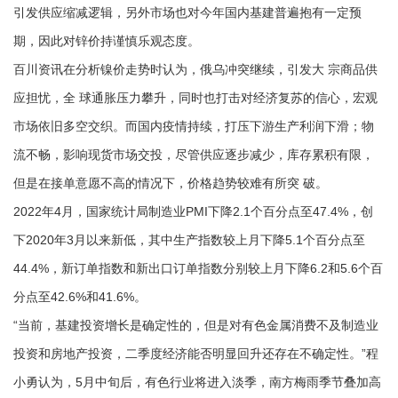
引发供应缩减逻辑，另外市场也对今年国内基建普遍抱有一定预
期，因此对锌价持谨慎乐观态度。
百川资讯在分析镍价走势时认为，俄乌冲突继续，引发大 宗商品供
应担忧，全 球通胀压力攀升，同时也打击对经济复苏的信心，宏观
市场依旧多空交织。而国内疫情持续，打压下游生产利润下滑；物
流不畅，影响现货市场交投，尽管供应逐步减少，库存累积有限，
但是在接单意愿不高的情况下，价格趋势较难有所突 破。
2022年4月，国家统计局制造业PMI下降2.1个百分点至47.4%，创
下2020年3月以来新低，其中生产指数较上月下降5.1个百分点至
44.4%，新订单指数和新出口订单指数分别较上月下降6.2和5.6个百
分点至42.6%和41.6%。
“当前，基建投资增长是确定性的，但是对有色金属消费不及制造业
投资和房地产投资，二季度经济能否明显回升还存在不确定性。”程
小勇认为，5月中旬后，有色行业将进入淡季，南方梅雨季节叠加高