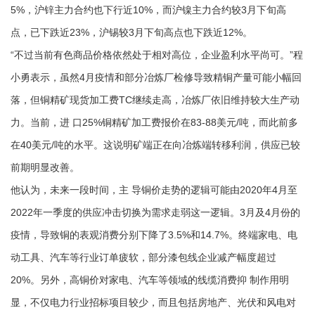
5%，沪锌主力合约也下行近10%，而沪镍主力合约较3月下旬高
点，已下跌近23%，沪锡较3月下旬高点也下跌近12%。
“不过当前有色商品价格依然处于相对高位，企业盈利水平尚可。”程
小勇表示，虽然4月疫情和部分冶炼厂检修导致精铜产量可能小幅回
落，但铜精矿现货加工费TC继续走高，冶炼厂依旧维持较大生产动
力。当前，进 口25%铜精矿加工费报价在83-88美元/吨，而此前多
在40美元/吨的水平。这说明矿端正在向冶炼端转移利润，供应已较
前期明显改善。
他认为，未来一段时间，主 导铜价走势的逻辑可能由2020年4月至
2022年一季度的供应冲击切换为需求走弱这一逻辑。3月及4月份的
疫情，导致铜的表观消费分别下降了3.5%和14.7%。终端家电、电
动工具、汽车等行业订单疲软，部分漆包线企业减产幅度超过
20%。另外，高铜价对家电、汽车等领域的线缆消费抑 制作用明
显，不仅电力行业招标项目较少，而且包括房地产、光伏和风电对