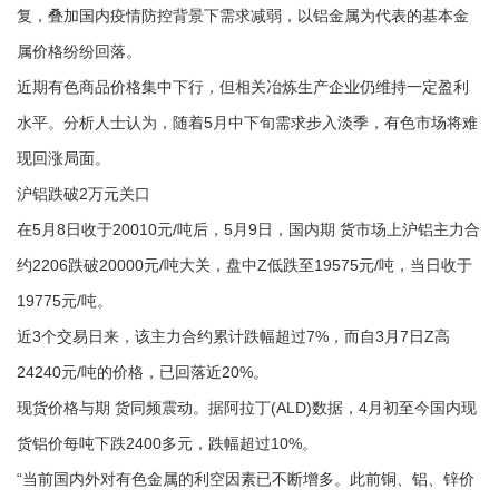
复，叠加国内疫情防控背景下需求减弱，以铝金属为代表的基本金
属价格纷纷回落。
近期有色商品价格集中下行，但相关冶炼生产企业仍维持一定盈利
水平。分析人士认为，随着5月中下旬需求步入淡季，有色市场将难
现回涨局面。
沪铝跌破2万元关口
在5月8日收于20010元/吨后，5月9日，国内期 货市场上沪铝主力合
约2206跌破20000元/吨大关，盘中Z低跌至19575元/吨，当日收于
19775元/吨。
近3个交易日来，该主力合约累计跌幅超过7%，而自3月7日Z高
24240元/吨的价格，已回落近20%。
现货价格与期 货同频震动。据阿拉丁(ALD)数据，4月初至今国内现
货铝价每吨下跌2400多元，跌幅超过10%。
“当前国内外对有色金属的利空因素已不断增多。此前铜、铝、锌价