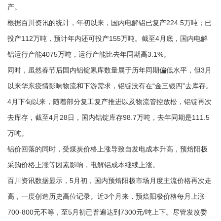
产。
根据百川资讯的统计，年初以来，国内电解铝已复产224.5万吨；已
投产112万吨，预计年内还可投产155万吨。截至4月底，国内电解
铝运行产能4075万吨，运行产能比去年同期高3.1%。
同时，虽然春节后国内铝锭累库数量属于历年同期偏低水平，但3月
以来华东疫情影响物流和下游需求，铝锭没有在“金三银四”去库存。
4月下旬以来，随着部分复工复产推进以及物流管控放松，铝锭再次
去库存，截至4月28日，国内铝锭库存98.7万吨，去年同期是111.5
万吨。
铝价回落的同时，受煤炭价格上涨导致自发电成本升高，预焙阳极
采购价格上涨等因素影响，电解铝成本继续上涨。
百川资讯数据显示，5月初，国内预焙阳极市场月度主流价格再次走
高，一度创造历史高位记录。近3个月来，预焙阳极价格每月上涨
700-800元不等，至5月初已普遍达到7300元/吨上下。尽管发改委