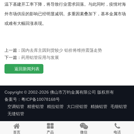
温下基建开工率下降，将导致行业需求回落。与此同时，疫情对海
外市场供应的影响已经明显减弱。多重因素叠加下，基本金属市场
或难有大幅回涨表现。
上一篇：
国内去库主因到货较少 铝价将维持震荡走势
下一篇：
药用铝管应用与发展
返回新闻列表
Copyright © 2002-2026 佛山市万钧金属有限公司 版权所有
备案号：粤ICP备10078168号
空调铝管
精密铝管
精拉铝管
大口径铝管
精抽铝管
毛细铝管
无缝铝管
首页
产品
微信
电话