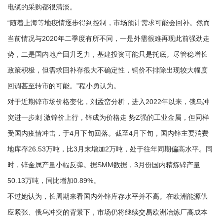
电缆的采购都很清淡。
“随着上海等地疫情逐步得到控制，市场预计需求可能会回补。然而
当前情况与2020年二季度有所不同，一是外需很难再现此前强劲走
势，二是国内地产回升乏力，基建投资可能只是托底。尽管稳增长
政策积极，但需求回补存很大不确定性，铜价不排除出现较大幅度
回调甚至转市的可能。”程小勇认为。
对于近期锌市场价格变化，刘孟峦分析，进入2022年以来，俄乌冲
突进一步刺 激锌价上行，锌成为价格走 势Z强的工业金属，但同样
受国内疫情冲击，于4月下旬回落。截至4月下旬，国内锌主要消费
地库存26.53万吨，比3月末增加2万吨，处于往年同期偏高水平。同
时，锌金属产量小幅反弹。据SMM数据，3月份国内精炼锌产量
50.13万吨，同比增加0.89%。
不过她认为，长周期来看国内外锌库存水平并不高。在欧洲能源供
应紧张、俄乌冲突的背景下，市场仍将继续交易欧洲冶炼厂高成本