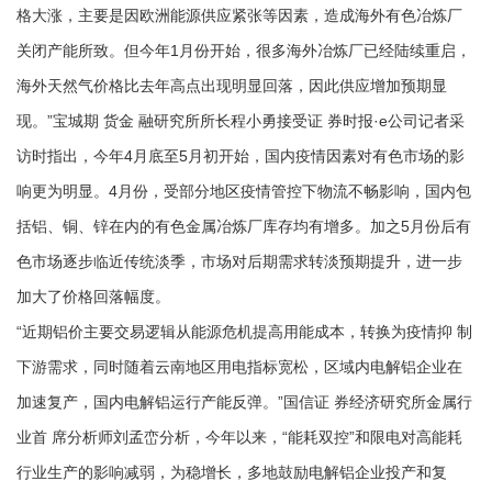
格大涨，主要是因欧洲能源供应紧张等因素，造成海外有色冶炼厂
关闭产能所致。但今年1月份开始，很多海外冶炼厂已经陆续重启，
海外天然气价格比去年高点出现明显回落，因此供应增加预期显
现。”宝城期 货金 融研究所所长程小勇接受证 券时报·e公司记者采
访时指出，今年4月底至5月初开始，国内疫情因素对有色市场的影
响更为明显。4月份，受部分地区疫情管控下物流不畅影响，国内包
括铝、铜、锌在内的有色金属冶炼厂库存均有增多。加之5月份后有
色市场逐步临近传统淡季，市场对后期需求转淡预期提升，进一步
加大了价格回落幅度。
“近期铝价主要交易逻辑从能源危机提高用能成本，转换为疫情抑 制
下游需求，同时随着云南地区用电指标宽松，区域内电解铝企业在
加速复产，国内电解铝运行产能反弹。”国信证 券经济研究所金属行
业首 席分析师刘孟峦分析，今年以来，“能耗双控”和限电对高能耗
行业生产的影响减弱，为稳增长，多地鼓励电解铝企业投产和复