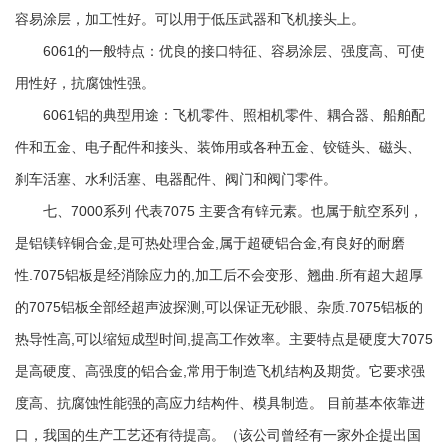
容易涂层，加工性好。可以用于低压武器和飞机接头上。
6061的一般特点：优良的接口特征、容易涂层、强度高、可使
用性好，抗腐蚀性强。
6061铝的典型用途：飞机零件、照相机零件、耦合器、船舶配
件和五金、电子配件和接头、装饰用或各种五金、铰链头、磁头、
刹车活塞、水利活塞、电器配件、阀门和阀门零件。
七、7000系列 代表7075 主要含有锌元素。也属于航空系列，
是铝镁锌铜合金,是可热处理合金,属于超硬铝合金,有良好的耐磨
性.7075铝板是经消除应力的,加工后不会变形、翘曲.所有超大超厚
的7075铝板全部经超声波探测,可以保证无砂眼、杂质.7075铝板的
热导性高,可以缩短成型时间,提高工作效率。主要特点是硬度大7075
是高硬度、高强度的铝合金,常用于制造飞机结构及期货。它要求强
度高、抗腐蚀性能强的高应力结构件、模具制造。 目前基本依靠进
口，我国的生产工艺还有待提高。（该公司曾经有一家外企提出国